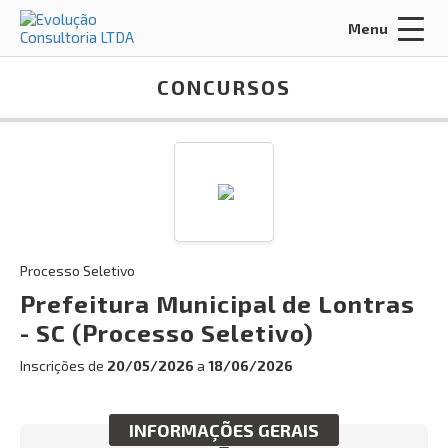
Menu
Acessar Área do Candidato:
CONCURSOS
ENTRAR
Processo Seletivo
Esqueci a minha senha
Prefeitura Municipal de Lontras
- SC (Processo Seletivo)
INÍCIO
Inscrições de
20/05/2026
a
18/06/2026
CERTIFICADOS
MISSÃO, VISÃO E VALORES
INFORMAÇÕES GERAIS